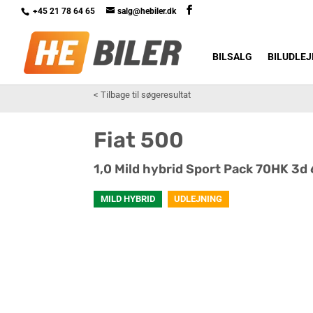
+45 21 78 64 65
salg@hebiler.dk
BILSALG
BILUDLEJ
<
Tilbage til søgeresultat
Fiat 500
1,0 Mild hybrid Sport Pack 70HK 3d
MILD HYBRID
UDLEJNING