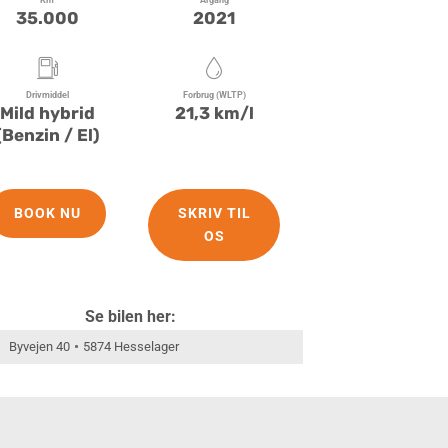
35.000
2021
Drivmiddel
Forbrug (WLTP)
Mild hybrid
21,3 km/l
(Benzin / El)
BOOK NU
SKRIV TIL
OS
Se bilen her:
Byvejen 40
5874 Hesselager