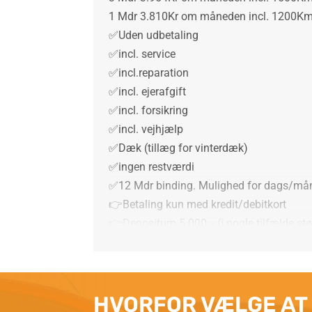
1 Mdr 3.810Kr om måneden incl. 1200K
✅Uden udbetaling
✅incl. service
✅incl.reparation
✅incl. ejerafgift
✅incl. forsikring
✅incl. vejhjælp
✅Dæk (tillæg for vinterdæk)
✅ingen restværdi
✅12 Mdr binding. Mulighed for dags/mån
👉Betaling kun med kredit/debitkort
👉Depositum 5.000, - (i nogle tilfælde stø
HVORFOR VÆLGE AT