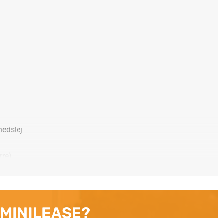
m
edslej
rre)
 MINILEASE?