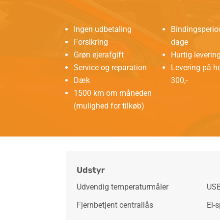
Ingen udbetaling
Bindingsperio
Forsikring
dage
Grøn ejerafgift
Hurtig leverin
Service og reparation
Levering på he
Dæk
300,-
1500 km om måneden
(mulighed for tilkøb)
Udstyr
Udvendig temperaturmåler
USB
Fjernbetjent centrallås
El-s