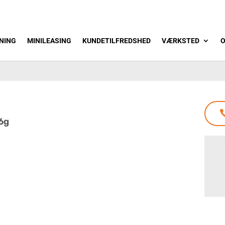
NING
MINILEASING
KUNDETILFREDSHED
VÆRKSTED
O
 6g