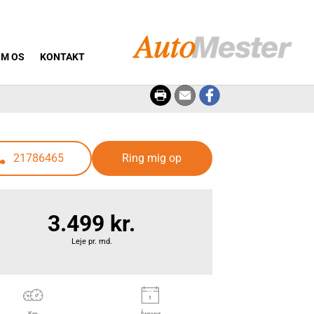
M OS
KONTAKT
21786465
Ring mig op
3.499 kr.
Leje pr. md.
Km
Årgang