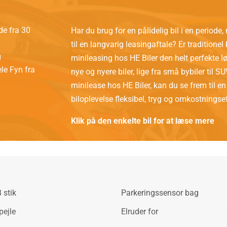
de fra 30
Har du brug for en pålidelig bil i en periode,
til en langvarig leasingaftale? Er traditionel 
g
minileasing hos HE Biler den helt perfekte lø
le Fyn fra
nye og nyere biler, lige fra små bybiler til S
minilease hos HE Biler, kan du se frem til en
biloplevelse fleksibel, tryg og omkostningsef
Klik på den enkelte bil for at læse mere
 stik
Parkeringssensor bag
pejle
Elruder for