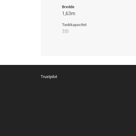
Bredde
1,63m
Tankkapacitet
35l
Trustpilot