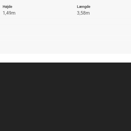
Højde
Længde
1,49m
3,58m