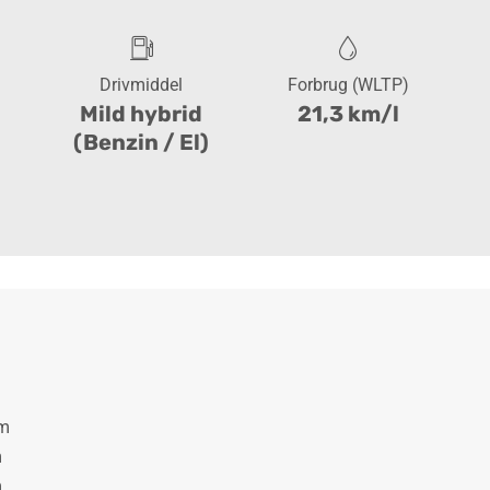
Drivmiddel
Forbrug (WLTP)
Mild hybrid
21,3 km/l
(Benzin / El)
Km
m
m