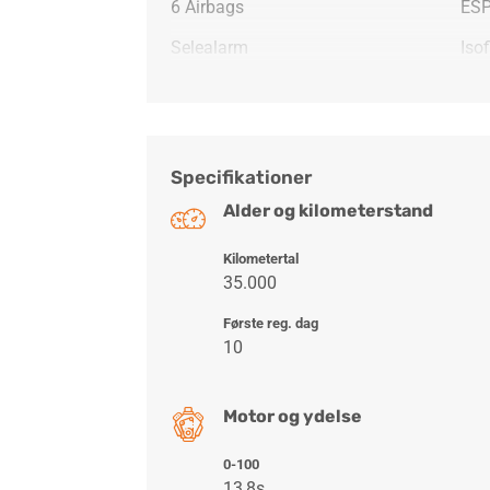
6 Airbags
ES
Selealarm
Isof
Specifikationer
Alder og kilometerstand
Kilometertal
35.000
Første reg. dag
10
Motor og ydelse
0-100
13,8s