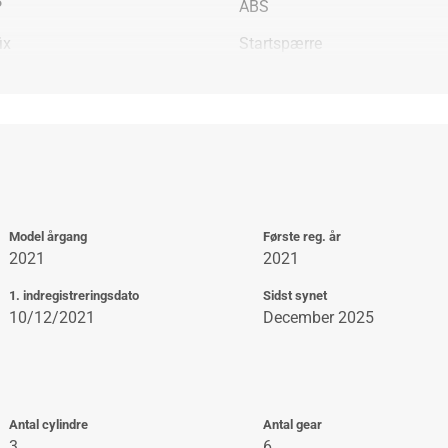
P
ABS
ix
Startspærre
Model årgang
Første reg. år
2021
2021
1. indregistreringsdato
Sidst synet
10/12/2021
December 2025
Antal cylindre
Antal gear
3
6