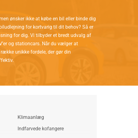
 men ønsker ikke at købe en bil eller binde dig
biludlejning for kortvarig til dit behov? Så er
sning for dig. Vi tilbyder et bredt udvalg af
UV’er og stationcars. Når du vælger at
 række unikke fordele, der gør din
fektiv.
Klimaanlæg
Indfarvede kofangere