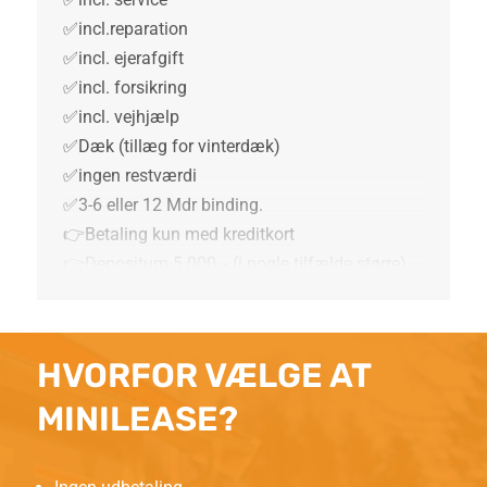
✅incl.reparation
✅incl. ejerafgift
✅incl. forsikring
✅incl. vejhjælp
✅Dæk (tillæg for vinterdæk)
✅ingen restværdi
✅3-6 eller 12 Mdr binding.
👉Betaling kun med kreditkort
👉Depositum 5.000, - (i nogle tilfælde større)
HVORFOR VÆLGE AT
MINILEASE?