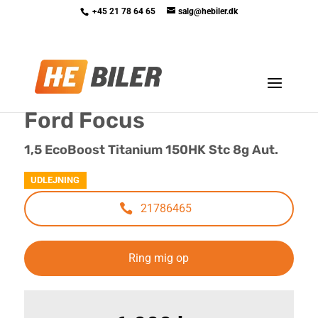
+45 21 78 64 65
salg@hebiler.dk
<
Tilbage til søgeresultat
Ford Focus
1,5 EcoBoost Titanium 150HK Stc 8g Aut.
UDLEJNING
21786465
Ring mig op