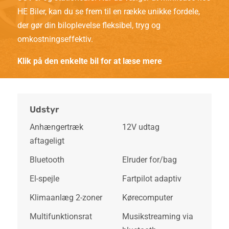
HE Biler, kan du se frem til en række unikke fordele,
der gør din biloplevelse fleksibel, tryg og
omkostningseffektiv.
Klik på den enkelte bil for at læse mere
Udstyr
Anhængertræk
12V udtag
aftageligt
Bluetooth
Elruder for/bag
El-spejle
Fartpilot adaptiv
Klimaanlæg 2-zoner
Kørecomputer
Multifunktionsrat
Musikstreaming via