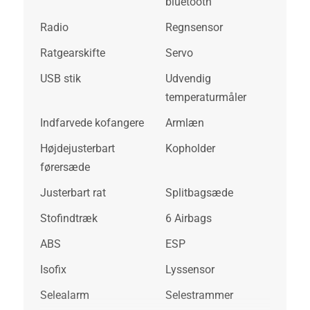
bluetooth
Radio
Regnsensor
Ratgearskifte
Servo
USB stik
Udvendig
temperaturmåler
Indfarvede kofangere
Armlæn
Højdejusterbart
Kopholder
førersæde
Justerbart rat
Splitbagsæde
Stofindtræk
6 Airbags
ABS
ESP
Isofix
Lyssensor
Selealarm
Selestrammer