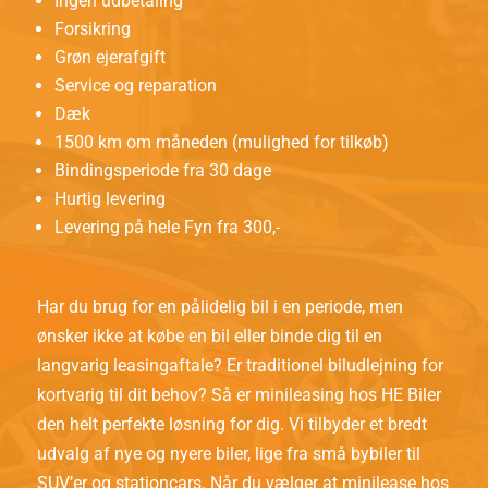
Ingen udbetaling
Forsikring
Grøn ejerafgift
Service og reparation
Dæk
1500 km om måneden (mulighed for tilkøb)
Bindingsperiode fra 30 dage
Hurtig levering
Levering på hele Fyn fra 300,-
Har du brug for en pålidelig bil i en periode, men
ønsker ikke at købe en bil eller binde dig til en
langvarig leasingaftale? Er traditionel biludlejning for
kortvarig til dit behov? Så er minileasing hos HE Biler
den helt perfekte løsning for dig. Vi tilbyder et bredt
udvalg af nye og nyere biler, lige fra små bybiler til
SUV’er og stationcars. Når du vælger at minilease hos