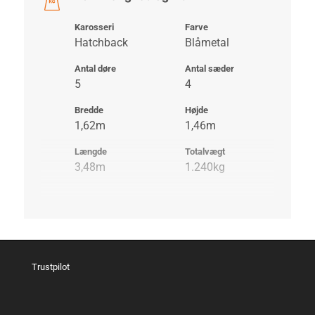
Karosseri
Farve
Hatchback
Blåmetal
Antal døre
Antal sæder
5
4
Bredde
Højde
1,62m
1,46m
Længde
Totalvægt
3,48m
1.240kg
Trustpilot