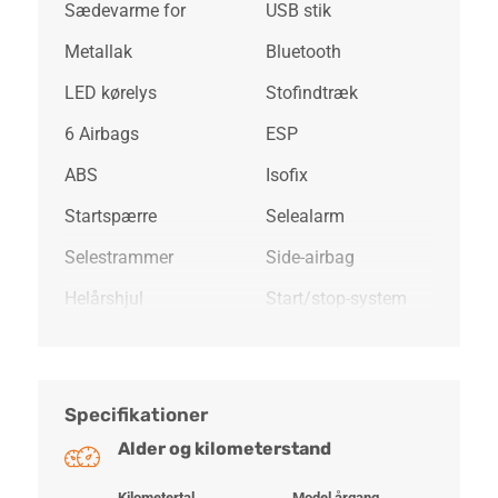
Sædevarme for
USB stik
Metallak
Bluetooth
LED kørelys
Stofindtræk
6 Airbags
ESP
ABS
Isofix
Startspærre
Selealarm
Selestrammer
Side-airbag
Helårshjul
Start/stop-system
Specifikationer
Alder og kilometerstand
Kilometertal
Model årgang