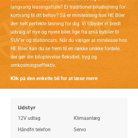
langvarig leasingaftale? Er traditionel biludlejning for
kortvarig til dit behov? Så er minileasing hos HE Biler
den helt perfekte løsning for dig. Vi tilbyder et bredt
udvalg af nye og nyere biler, lige fra små bybiler til
SUV’er og stationcars. Når du vælger at minilease hos
HE Biler, kan du se frem til en række unikke fordele,
der gør din biloplevelse fleksibel, tryg og
omkostningseffektiv.
Klik på den enkelte bil for at læse mere
Udstyr
12V udtag
Klimaanlæg
Håndfri telefon
Servo