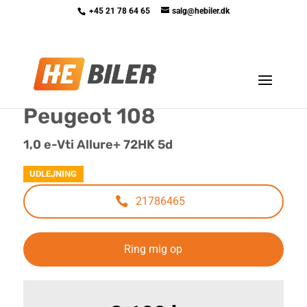
+45 21 78 64 65
salg@hebiler.dk
<
Tilbage til søgeresultat
Peugeot 108
1,0 e-Vti Allure+ 72HK 5d
UDLEJNING
21786465
Ring mig op