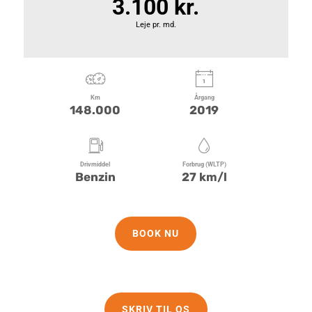
3.100 kr.
Leje pr. md.
Km
Årgang
148.000
2019
Drivmiddel
Forbrug (WLTP)
Benzin
27 km/l
BOOK NU
SKRIV TIL OS