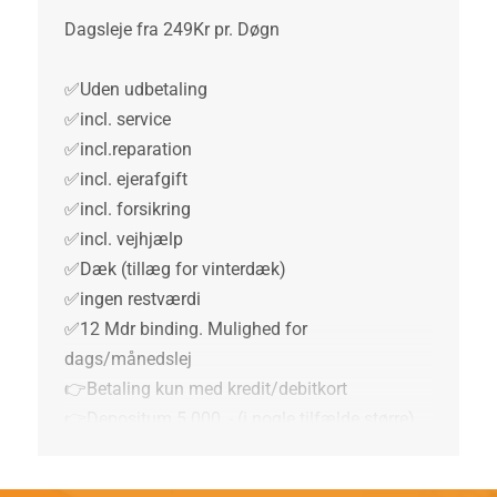
Dagsleje fra 249Kr pr. Døgn
✅Uden udbetaling
✅incl. service
✅incl.reparation
✅incl. ejerafgift
✅incl. forsikring
✅incl. vejhjælp
✅Dæk (tillæg for vinterdæk)
✅ingen restværdi
✅12 Mdr binding. Mulighed for
dags/månedslej
👉Betaling kun med kredit/debitkort
👉Depositum 5.000, - (i nogle tilfælde større)